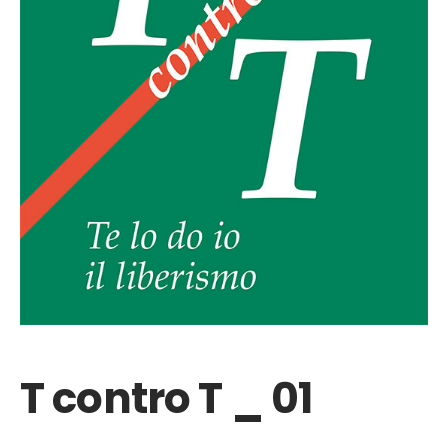
T contro T _ 01