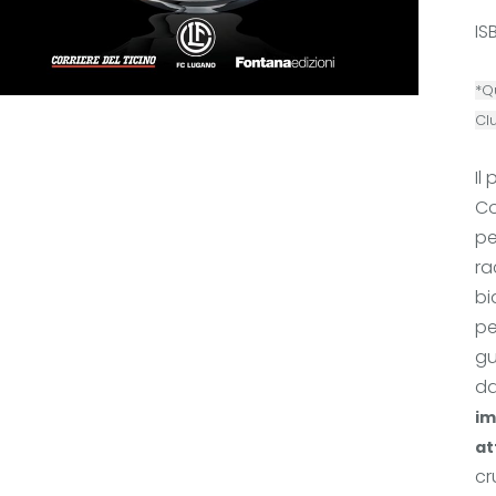
IS
*Q
Cl
Il
Co
pe
ra
bi
pe
gu
da
im
at
cr