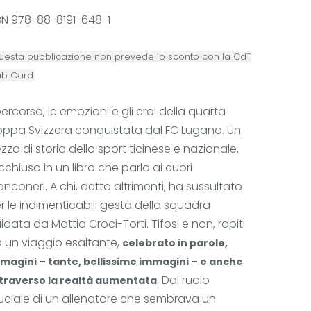
BN
978-88-8191-648-1
uesta pubblicazione non prevede lo sconto con la CdT
ub Card.
 percorso, le emozioni e gli eroi della quarta
ppa Svizzera conquistata dal FC Lugano. Un
zzo di storia dello sport ticinese e nazionale,
cchiuso in un libro che parla ai cuori
anconeri. A chi, detto altrimenti, ha sussultato
r le indimenticabili gesta della squadra
idata da Mattia Croci-Torti. Tifosi e non, rapiti
 un viaggio esaltante,
celebrato in parole,
magini – tante, bellissime immagini – e anche
. Dal ruolo
traverso la realtà aumentata
uciale di un allenatore che sembrava un