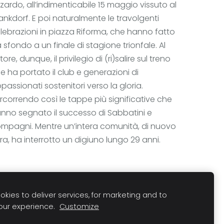
zardo, all’indimenticabile 15 maggio vissuto al
nkdorf. E poi naturalmente le travolgenti
lebrazioni in piazza Riforma, che hanno fatto
 sfondo a un finale di stagione trionfale. Al
ttore, dunque, il privilegio di (ri)salire sul treno
e ha portato il club e generazioni di
passionati sostenitori verso la gloria.
rcorrendo così le tappe più significative che
nno segnato il successo di Sabbatini e
mpagni. Mentre un’intera comunità, di nuovo
era, ha interrotto un digiuno lungo 29 anni.
kies to deliver services, for marketing and to
Share
Post
Pin
our experience.
Customize