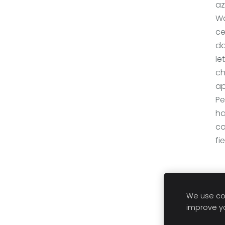
az
Wa
ce
da
le
ch
ap
Pe
ha
co
fi
We use coo
improve y