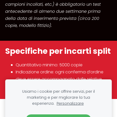
campioni incollati, etc.) è obbligatorio un test
antecedente di almeno due settimane prima
della data di inserimento prevista (circa 200
copie, modello fittizio).
Specifiche per incarti split
Quantitativo minimo: 5000 copie
Indicazione ordine: ogni conferma d’ordine
deve essere accompagnato dalle relative
catene dei codici postali NPA
Usiamo i cookie per offrire servizi, per il
marketing e per migliorare la tua
esperienza.
Personalizzare
Cookie