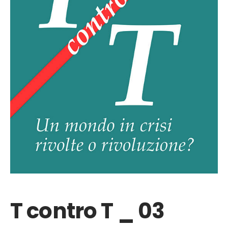
T contro T _ 03